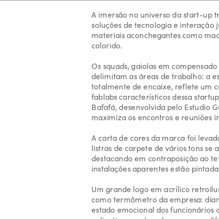
A imersão no universo da start-up t
soluções de tecnologia e interação j
materiais aconchegantes como made
colorido. 
Os squads, gaiolas em compensado na
delimitam as áreas de trabalho: a e
totalmente de encaixe, reflete um c
fablabs característicos dessa startup
Bafafá, desenvolvida pelo Estudio G
maximiza os encontros e reuniões i
A carta de cores da marca foi levada
listras de carpete de vários tons se a
destacando em contraposição ao tet
instalações aparentes estão pintada
Um grande logo em acrílico retroil
como termômetro da empresa: diar
estado emocional dos funcionários 