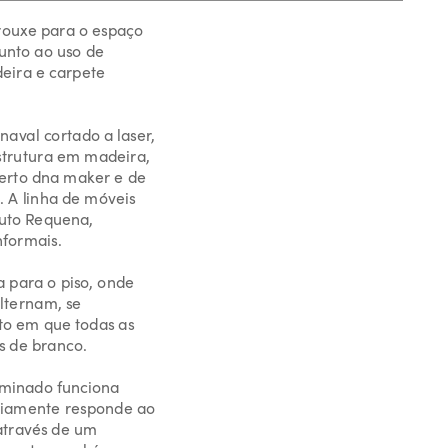
rouxe para o espaço 
unto ao uso de 
ira e carpete 
val cortado a laser, 
strutura em madeira, 
erto dna maker e de 
. A linha de móveis 
uto Requena, 
nformais.
 para o piso, onde 
lternam, se 
o em que todas as 
s de branco.
uminado funciona 
iamente responde ao 
através de um 