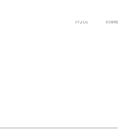
SOBRE
PT
 / 
EN