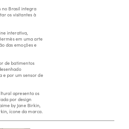
o Brasil integra 
r os visitantes à 
e interativa, 
Hermès em uma arte 
ão das emoções e 
r de batimentos 
desenhado 
a e por um sensor de 
ltural apresenta os 
dada por design 
ime by Jane Birkin, 
rkin, ícone da marca.