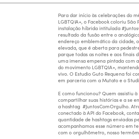
Para dar início às celebrações do m
LGBTQIA+, o Facebook coloriu São 
instalação híbrida intitulada #Junt
resultado da fusão entre o analógico
endereço emblemático da cidade, o 
elevada, que é aberta para pedestre
parque todas as noites e aos finais 
uma imensa empena pintada com as 
do movimento LGBTQIA+, mantendo o
vivo. O Estudio Guto Requena foi con
E como funcionou? Quem assistiu à l
compartilhar suas histórias e a se e
a hashtag  #JuntosComOrgulho. Atr
conectado à API do Facebook, contab
quantidade de hashtags enviadas pel
acompanhamos esse número em temp