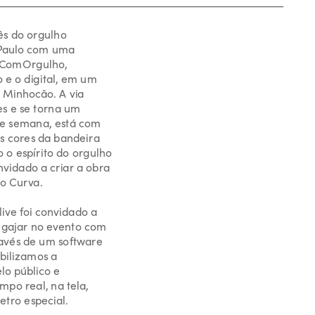
ês do orgulho 
Paulo com uma 
osComOrgulho, 
 e o digital, em um 
Minhocão. A via 
s e se torna um 
de semana, está com 
cores da bandeira 
 espírito do orgulho 
vidado a criar a obra 
ive foi convidado a 
ngajar no evento com 
avés de um software 
ilizamos a 
o público e 
o real, na tela, 